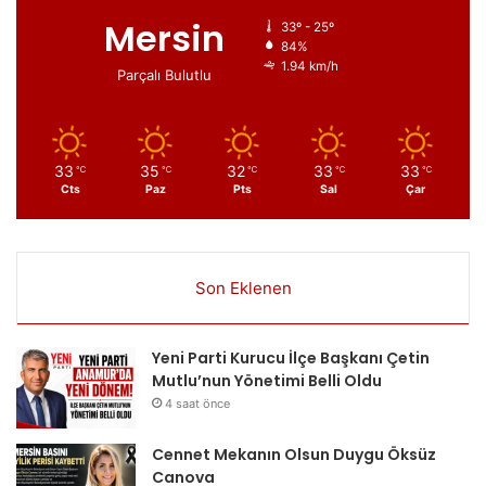
Mersin
33º - 25º
84%
1.94 km/h
Parçalı Bulutlu
33
35
32
33
33
℃
℃
℃
℃
℃
Cts
Paz
Pts
Sal
Çar
Son Eklenen
Yeni Parti Kurucu İlçe Başkanı Çetin
Mutlu’nun Yönetimi Belli Oldu
4 saat önce
Cennet Mekanın Olsun Duygu Öksüz
Canova