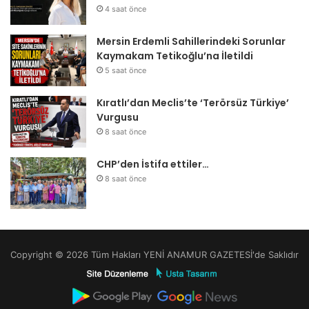
4 saat önce
Mersin Erdemli Sahillerindeki Sorunlar
Kaymakam Tetikoğlu’na İletildi
5 saat önce
Kıratlı’dan Meclis’te ‘Terörsüz Türkiye’
Vurgusu
8 saat önce
CHP’den İstifa ettiler…
8 saat önce
Copyright © 2026 Tüm Hakları YENİ ANAMUR GAZETESİ'de Saklıdır