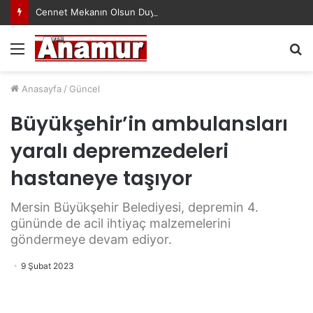
Cennet Mekanın Olsun Duygu Öksüz Canova
Menü
A
y
...
Anasayfa
/
Güncel
Büyükşehir’in ambulansları
yaralı depremzedeleri
hastaneye taşıyor
Mersin Büyükşehir Belediyesi, depremin 4.
gününde de acil ihtiyaç malzemelerini
göndermeye devam ediyor.
9 Şubat 2023