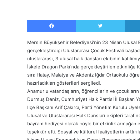
Facebook
Twitter
Mersin Büyükşehir Belediyesi’nin 23 Nisan Ulusal E
gerçekleştirdiği Uluslararası Çocuk Festivali başlad
uluslararası, 3 ulusal halk dansları ekibinin katılımı
İskele Dragon Parkı’nda gerçekleştirilen etkinliğe
sıra Hatay, Malatya ve Akdeniz Iğdır Ortaokulu öğren
hazırladıkları gösterileri sergiledi.
Anamurlu vatandaşların, öğrencilerin ve çocukları
Durmuş Deniz, Cumhuriyet Halk Partisi İl Başkan Ya
İlçe Başkanı Arif Çakırcı, Parti Yönetim Kurulu Üyele
Ulusal ve Uluslararası Halk Dansları ekipleri tarafı
bayram hediyesi olarak böyle bir etkinlik armağan
teşekkür etti. Sosyal ve kültürel faaliyetlerin art
Nisan Ulusal Egemenlik ve Çocuk Bayramı nedeniyle