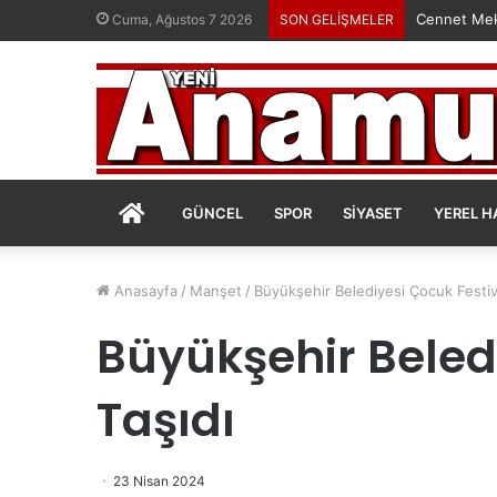
Cennet Mek
Cuma, Ağustos 7 2026
SON GELİŞMELER
ANASAYFA
GÜNCEL
SPOR
SIYASET
YEREL H
Anasayfa
/
Manşet
/
Büyükşehir Belediyesi Çocuk Festiva
Büyükşehir Beled
Taşıdı
23 Nisan 2024