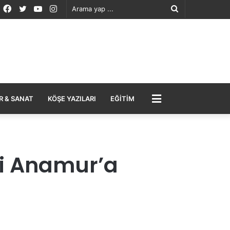
Facebook
Twitter
YouTube
Instagram
Arama
yap
...
MENÜ
R & SANAT
KÖŞE YAZILARI
EĞITIM
ni Anamur’a