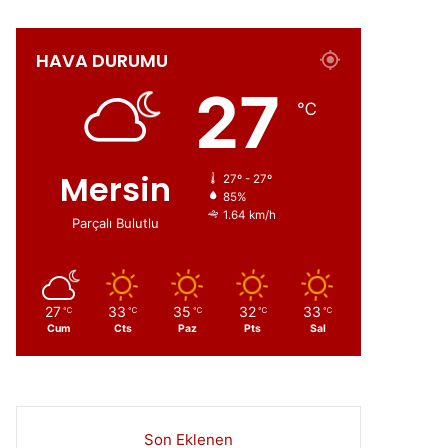
HAVA DURUMU
ır
27
℃
Mersin
27º - 27º
85%
1.64 km/h
Parçalı Bulutlu
27
33
35
32
33
℃
℃
℃
℃
℃
Cum
Cts
Paz
Pts
Sal
Son Eklenen