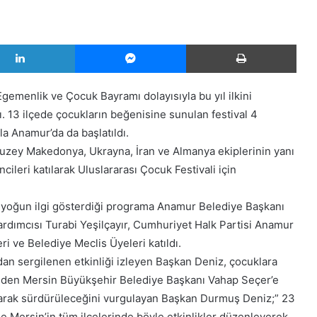
LinkedIn
Messenger
Yazd
gemenlik ve Çocuk Bayramı dolayısıyla bu yıl ilkini
ı. 13 ilçede çocukların beğenisine sunulan festival 4
yla Anamur’da da başlatıldı.
 Kuzey Makedonya, Ukrayna, İran ve Almanya ekiplerinin yanı
cileri katılarak Uluslararası Çocuk Festivali için
n yoğun ilgi gösterdiği programa Anamur Belediye Başkanı
rdımcısı Turabi Yeşilçayır, Cumhuriyet Halk Partisi Anamur
ri ve Belediye Meclis Üyeleri katıldı.
ndan sergilenen etkinliği izleyen Başkan Deniz, çocuklara
 eden Mersin Büyükşehir Belediye Başkanı Vahap Seçer’e
tırılarak sürdürüleceğini vurgulayan Başkan Durmuş Deniz;” 23
 Mersin’in tüm ilçelerinde böyle etkinlikler düzenleyerek