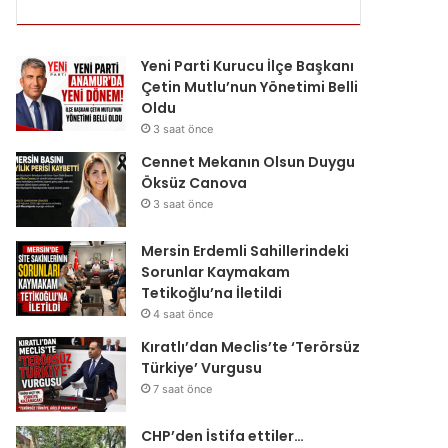
Yeni Parti Kurucu İlçe Başkanı
Çetin Mutlu’nun Yönetimi Belli
Oldu
3 saat önce
Cennet Mekanın Olsun Duygu
Öksüz Canova
3 saat önce
Mersin Erdemli Sahillerindeki
Sorunlar Kaymakam
Tetikoğlu’na İletildi
4 saat önce
Kıratlı’dan Meclis’te ‘Terörsüz
Türkiye’ Vurgusu
7 saat önce
CHP’den İstifa ettiler…