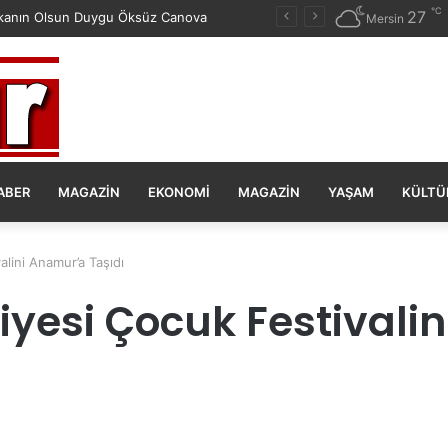
℃
27
anın Olsun Duygu Öksüz Canova
Mersin
ABER
MAGAZIN
EKONOMI
MAGAZIN
YAŞAM
KÜLTÜ
lini Anamur’a Taşıdı
iyesi Çocuk Festivali