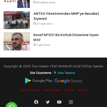
40 dakika önce
ANTSO Yönetiminden MHP’ye Nezaket
Ziyareti
23 saat önce
Esnaf MTSO’da Koltuk Düzenine İsyan
Etti!
2 gün önce
Copyright © 2026 Tüm Hakları YENİ ANAMUR GAZETESİ'de Saklıdır
Veri Politikası
Yayın İlkeleri
Künye
İletişim
Facebook
Twitter
YouTube
Instagram