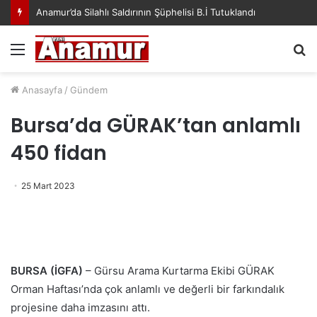
Anamur’da Silahlı Saldırının Şüphelisi B.İ Tutuklandı
Menü
A
y
...
Anasayfa
/
Gündem
Bursa’da GÜRAK’tan anlamlı
450 fidan
25 Mart 2023
BURSA (İGFA)
– Gürsu Arama Kurtarma Ekibi GÜRAK
Orman Haftası’nda çok anlamlı ve değerli bir farkındalık
projesine daha imzasını attı.