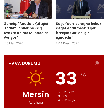
Gümüş: “Anadolu Çiftçisi
Seçer’den, süreç ve hukuk
İthalat Lobilerine Karşı
değerlendirmesi: “Eğer
Ayakta Kalma Mücadelesi
barışsa CHP de işin
Veriyor”
içindedir”
5 Mart 2026
14 Kasım 2025
HAVA DURUMU
33
℃
Mersin
33º - 27º
60%
4.97 km/h
Açık hava