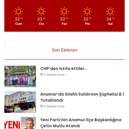
32
33
32
32
34
℃
℃
℃
℃
℃
Cum
Cts
Paz
Pts
Sal
Son Eklenen
CHP’den İstifa ettiler…
2 dakika önce
Anamur’da Silahlı Saldırının Şüphelisi B.İ
Tutuklandı
5 dakika önce
Yeni Parti’nin Anamur İlçe Başkanlığına
Çetin Mutlu Atandı