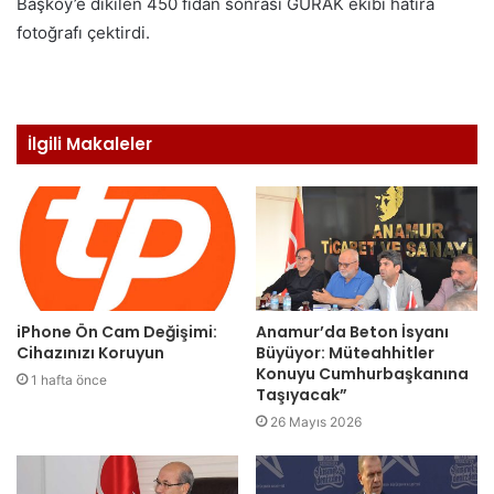
Başköy’e dikilen 450 fidan sonrası GÜRAK ekibi hatıra
fotoğrafı çektirdi.
İlgili Makaleler
iPhone Ön Cam Değişimi:
Anamur’da Beton İsyanı
Cihazınızı Koruyun
Büyüyor: Müteahhitler
Konuyu Cumhurbaşkanına
1 hafta önce
Taşıyacak”
26 Mayıs 2026