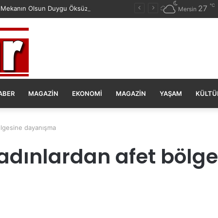
℃
27
 Mekanın Olsun Duygu Öksüz Canova
Mersin
ABER
MAGAZIN
EKONOMI
MAGAZIN
YAŞAM
KÜLTÜ
bölgesine dayanışma
 kadınlardan afet böl