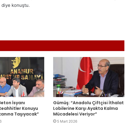
” diye konuştu.
eton İsyanı
Gümüş: “Anadolu Çiftçisi İthalat
teahhitler Konuyu
Lobilerine Karşı Ayakta Kalma
anına Taşıyacak”
Mücadelesi Veriyor”
6
5 Mart 2026