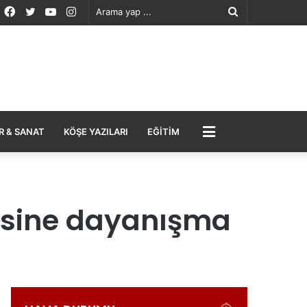
Facebook
Twitter
YouTube
Instagram
Arama
yap
...
MENÜ
R & SANAT
KÖŞE YAZILARI
EĞITIM
gesine dayanışma