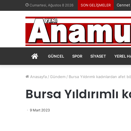
Cennet
Cumartesi, Ağustos 8 2026
SON GELİŞMELER
ANASAYFA
GÜNCEL
SPOR
SIYASET
YEREL H
Anasayfa
/
Gündem
/
Bursa Yıldırımlı kadınlardan afet 
Bursa Yıldırımlı
9 Mart 2023