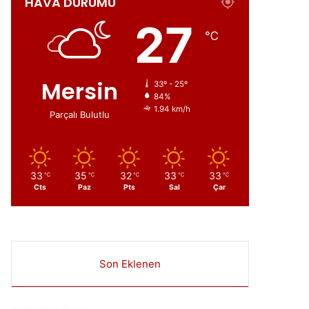
HAVA DURUMU
ır
27
℃
Mersin
33º - 25º
84%
1.94 km/h
Parçalı Bulutlu
33
35
32
33
33
℃
℃
℃
℃
℃
Cts
Paz
Pts
Sal
Çar
Son Eklenen