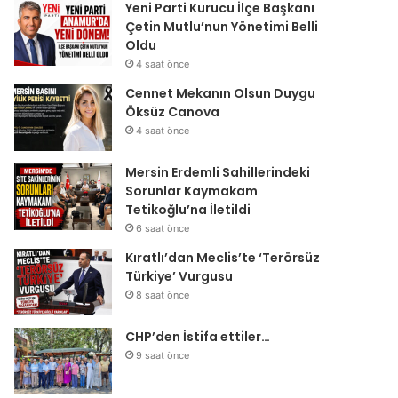
Yeni Parti Kurucu İlçe Başkanı
Çetin Mutlu’nun Yönetimi Belli
Oldu
4 saat önce
Cennet Mekanın Olsun Duygu
Öksüz Canova
4 saat önce
Mersin Erdemli Sahillerindeki
Sorunlar Kaymakam
Tetikoğlu’na İletildi
6 saat önce
Kıratlı’dan Meclis’te ‘Terörsüz
Türkiye’ Vurgusu
8 saat önce
CHP’den İstifa ettiler…
9 saat önce