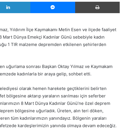
LinkedIn
Messenger
Yazd
maz, Yıldırım İlçe Kaymakamı Metin Esen ve ilçede faaliyet
a 8 Mart Dünya Emekçi Kadınlar Günü sebebiyle kadın
 olduğu 1 TIR malzeme depremden etkilenen şehirlerden
en uğurlama sonrası Başkan Oktay Yılmaz ve Kaymakam
mzede kadınlarla bir araya gelip, sohbet etti.
Belediyesi olarak hemen harekete geçtiklerini belirten
et bölgesine aktarıp yaraların sarılması için seferber
dınlarımızın 8 Mart Dünya Kadınlar Günü’ne özel deprem
 deprem bölgesine uğurladık. Üreten, alın teri döken,
ren tüm kadınlarımızın yanındayız. Bölgenin yaraları
k afetzede kardeşlerimizin yanında olmaya devam edeceğiz.