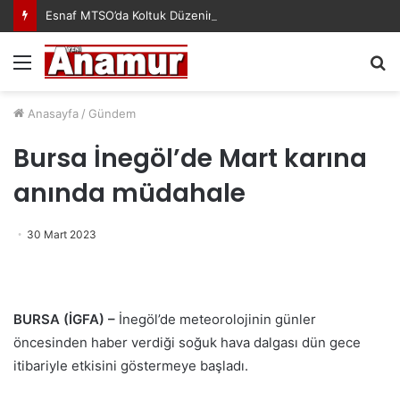
Esnaf MTSO’da Koltuk Düzenine İsyan Etti!
Menü
A
y
...
Anasayfa
/
Gündem
Bursa İnegöl’de Mart karına
anında müdahale
30 Mart 2023
BURSA (İGFA) –
İnegöl’de meteorolojinin günler
öncesinden haber verdiği soğuk hava dalgası dün gece
itibariyle etkisini göstermeye başladı.