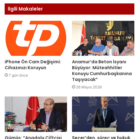
İlgili Makaleler
iPhone Ön Cam Değişimi:
Anamur’da Beton İsyanı
Cihazınızı Koruyun
Büyüyor: Müteahhitler
Konuyu Cumhurbaşkanına
7 gün önce
Taşıyacak”
26 Mayıs 2026
Gümüş: “Anadolu Çiftçisi
Seçer’den, süreç ve hukuk