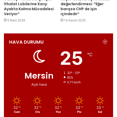
İthalat Lobilerine Karşı
değerlendirmesi: “Eğer
Ayakta Kalma Mücadelesi
barışsa CHP de işin
Veriyor”
içindedir”
5 Mart 2026
14 Kasım 2025
HAVA DURUMU
25
℃
Mersin
32º - 25º
85%
0.71 km/h
Açık hava
32
32
32
33
33
℃
℃
℃
℃
℃
Cum
Cts
Paz
Pts
Sal