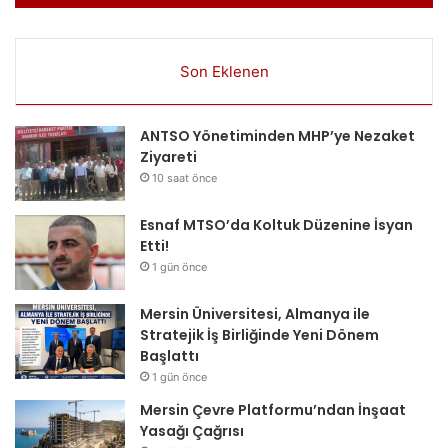
Son Eklenen
ANTSO Yönetiminden MHP’ye Nezaket
Ziyareti
10 saat önce
Esnaf MTSO’da Koltuk Düzenine İsyan
Etti!
1 gün önce
Mersin Üniversitesi, Almanya ile
Stratejik İş Birliğinde Yeni Dönem
Başlattı
1 gün önce
Mersin Çevre Platformu’ndan İnşaat
Yasağı Çağrısı