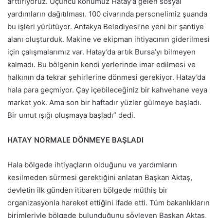
arttırıyoruz. Üçüncü konumuz Hatay’a gelen sosyal
yardımların dağıtılması. 100 civarında personelimiz şuanda
bu işleri yürütüyor. Antakya Belediyesi’ne yeni bir şantiye
alanı oluşturduk. Makine ve ekipman ihtiyacının giderilmesi
için çalışmalarımız var. Hatay’da artık Bursa’yı bilmeyen
kalmadı. Bu bölgenin kendi yerlerinde imar edilmesi ve
halkının da tekrar şehirlerine dönmesi gerekiyor. Hatay’da
hala para geçmiyor. Çay içebileceğiniz bir kahvehane veya
market yok. Ama son bir haftadır yüzler gülmeye başladı.
Bir umut ışığı oluşmaya başladı” dedi.
HATAY NORMALE DÖNMEYE BAŞLADI
Hala bölgede ihtiyaçların olduğunu ve yardımların
kesilmeden sürmesi gerektiğini anlatan Başkan Aktaş,
devletin ilk günden itibaren bölgede müthiş bir
organizasyonla hareket ettiğini ifade etti. Tüm bakanlıkların
birimleriyle bölgede bulunduğunu söyleyen Başkan Aktaş,