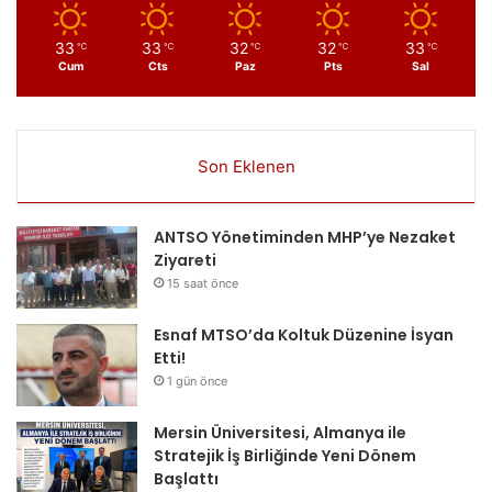
33
33
32
32
33
℃
℃
℃
℃
℃
Cum
Cts
Paz
Pts
Sal
Son Eklenen
ANTSO Yönetiminden MHP’ye Nezaket
Ziyareti
15 saat önce
Esnaf MTSO’da Koltuk Düzenine İsyan
Etti!
1 gün önce
Mersin Üniversitesi, Almanya ile
Stratejik İş Birliğinde Yeni Dönem
Başlattı