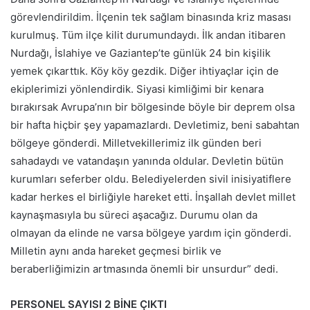
görevlendirildim. İlçenin tek sağlam binasında kriz masası
kurulmuş. Tüm ilçe kilit durumundaydı. İlk andan itibaren
Nurdağı, İslahiye ve Gaziantep’te günlük 24 bin kişilik
yemek çıkarttık. Köy köy gezdik. Diğer ihtiyaçlar için de
ekiplerimizi yönlendirdik. Siyasi kimliğimi bir kenara
bırakırsak Avrupa’nın bir bölgesinde böyle bir deprem olsa
bir hafta hiçbir şey yapamazlardı. Devletimiz, beni sabahtan
bölgeye gönderdi. Milletvekillerimiz ilk günden beri
sahadaydı ve vatandaşın yanında oldular. Devletin bütün
kurumları seferber oldu. Belediyelerden sivil inisiyatiflere
kadar herkes el birliğiyle hareket etti. İnşallah devlet millet
kaynaşmasıyla bu süreci aşacağız. Durumu olan da
olmayan da elinde ne varsa bölgeye yardım için gönderdi.
Milletin aynı anda hareket geçmesi birlik ve
beraberliğimizin artmasında önemli bir unsurdur” dedi.
PERSONEL SAYISI 2 BİNE ÇIKTI