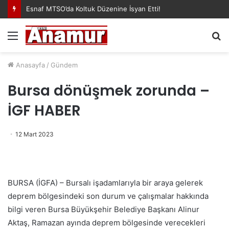
Esnaf MTSO’da Koltuk Düzenine İsyan Etti!
Menü
A
y
...
Anasayfa
/
Gündem
Bursa dönüşmek zorunda –
İGF HABER
12 Mart 2023
BURSA (İGFA) – Bursalı işadamlarıyla bir araya gelerek
deprem bölgesindeki son durum ve çalışmalar hakkında
bilgi veren Bursa Büyükşehir Belediye Başkanı Alinur
Aktaş, Ramazan ayında deprem bölgesinde verecekleri