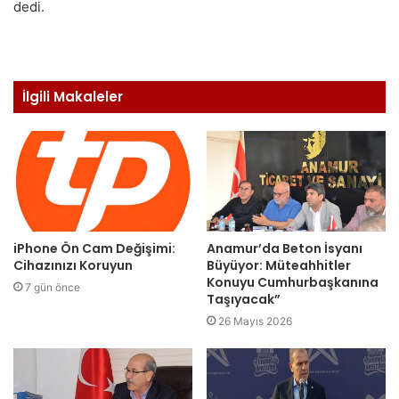
dedi.
İlgili Makaleler
iPhone Ön Cam Değişimi:
Anamur’da Beton İsyanı
Cihazınızı Koruyun
Büyüyor: Müteahhitler
Konuyu Cumhurbaşkanına
7 gün önce
Taşıyacak”
26 Mayıs 2026