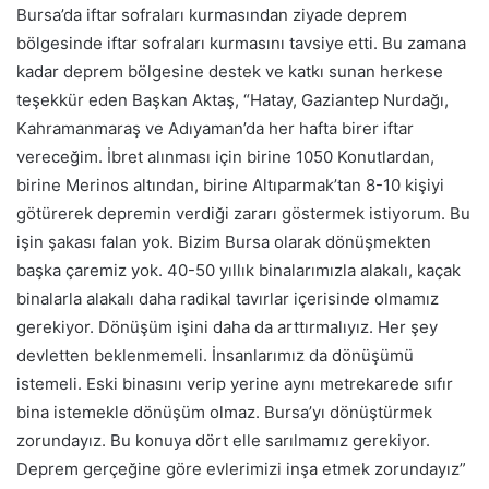
Bursa’da iftar sofraları kurmasından ziyade deprem
bölgesinde iftar sofraları kurmasını tavsiye etti. Bu zamana
kadar deprem bölgesine destek ve katkı sunan herkese
teşekkür eden Başkan Aktaş, “Hatay, Gaziantep Nurdağı,
Kahramanmaraş ve Adıyaman’da her hafta birer iftar
vereceğim. İbret alınması için birine 1050 Konutlardan,
birine Merinos altından, birine Altıparmak’tan 8-10 kişiyi
götürerek depremin verdiği zararı göstermek istiyorum. Bu
işin şakası falan yok. Bizim Bursa olarak dönüşmekten
başka çaremiz yok. 40-50 yıllık binalarımızla alakalı, kaçak
binalarla alakalı daha radikal tavırlar içerisinde olmamız
gerekiyor. Dönüşüm işini daha da arttırmalıyız. Her şey
devletten beklenmemeli. İnsanlarımız da dönüşümü
istemeli. Eski binasını verip yerine aynı metrekarede sıfır
bina istemekle dönüşüm olmaz. Bursa’yı dönüştürmek
zorundayız. Bu konuya dört elle sarılmamız gerekiyor.
Deprem gerçeğine göre evlerimizi inşa etmek zorundayız”