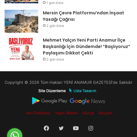
1 gün önce
Mersin Çevre Platformu’ndan İnşaat
Yasağı Çağrısı
2 gün önce
Mehmet Yalçın Yeni Parti Anamur İlçe
Başkanlığı İçin Gündemde! “Başlıyoruz”
Paylaşımı Dikkat Çekti
2 gün önce
Copyright © 2026 Tüm Hakları YENİ ANAMUR GAZETESİ'de Saklıdır
Veri Politikası
Yayın İlkeleri
Künye
İletişim
Facebook
Twitter
YouTube
Instagram