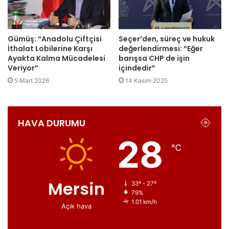
Gümüş: “Anadolu Çiftçisi
Seçer’den, süreç ve hukuk
İthalat Lobilerine Karşı
değerlendirmesi: “Eğer
Ayakta Kalma Mücadelesi
barışsa CHP de işin
Veriyor”
içindedir”
5 Mart 2026
14 Kasım 2025
HAVA DURUMU
28
℃
Mersin
33º - 27º
79%
1.01 km/h
Açık hava