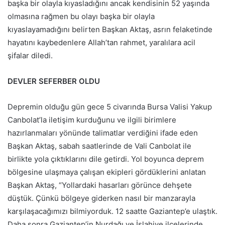
başka bir olayla kıyasladığını ancak kendisinin 52 yaşında
olmasına rağmen bu olayı başka bir olayla
kıyaslayamadığını belirten Başkan Aktaş, asrın felaketinde
hayatını kaybedenlere Allah’tan rahmet, yaralılara acil
şifalar diledi.
DEVLER SEFERBER OLDU
Depremin olduğu gün gece 5 civarında Bursa Valisi Yakup
Canbolat’la iletişim kurduğunu ve ilgili birimlere
hazırlanmaları yönünde talimatlar verdiğini ifade eden
Başkan Aktaş, sabah saatlerinde de Vali Canbolat ile
birlikte yola çıktıklarını dile getirdi. Yol boyunca deprem
bölgesine ulaşmaya çalışan ekipleri gördüklerini anlatan
Başkan Aktaş, “Yollardaki hasarları görünce dehşete
düştük. Çünkü bölgeye giderken nasıl bir manzarayla
karşılaşacağımızı bilmiyorduk. 12 saatte Gaziantep’e ulaştık.
Daha sonra Gaziantep’in Nurdağı ve İslahiye ilçelerinde