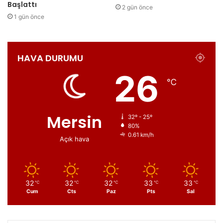
Başlattı
2 gün önce
1 gün önce
HAVA DURUMU
26
℃
Mersin
32º - 25º
80%
0.61 km/h
Açık hava
32
32
32
33
33
℃
℃
℃
℃
℃
Cum
Cts
Paz
Pts
Sal