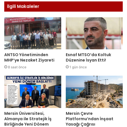
İlgili Makaleler
ANTSO Yönetiminden
Esnaf MTSO’da Koltuk
MHP’ye Nezaket Ziyareti
Düzenine İsyan Etti!
8 saat önce
1 gün önce
Mersin Üniversitesi,
Mersin Çevre
Almanya ile Stratejik İş
Platformu’ndan İnşaat
Birliğinde Yeni Dönem
Yasağı Çağrısı