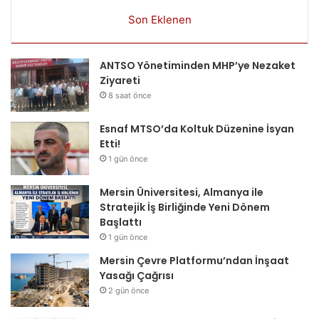
Son Eklenen
ANTSO Yönetiminden MHP’ye Nezaket
Ziyareti
8 saat önce
Esnaf MTSO’da Koltuk Düzenine İsyan
Etti!
1 gün önce
Mersin Üniversitesi, Almanya ile
Stratejik İş Birliğinde Yeni Dönem
Başlattı
1 gün önce
Mersin Çevre Platformu’ndan İnşaat
Yasağı Çağrısı
2 gün önce