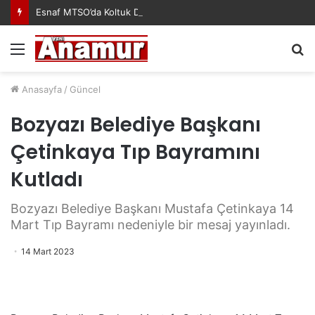
Esnaf MTSO’da Koltuk Düzenine İsyan Etti!
Menü
A
y
...
Anasayfa
/
Güncel
Bozyazı Belediye Başkanı
Çetinkaya Tıp Bayramını
Kutladı
Bozyazı Belediye Başkanı Mustafa Çetinkaya 14
Mart Tıp Bayramı nedeniyle bir mesaj yayınladı.
14 Mart 2023