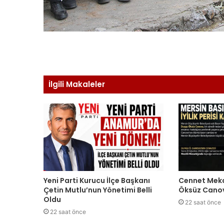
İlgili Makaleler
Yeni Parti Kurucu İlçe Başkanı
Cennet Meka
Çetin Mutlu’nun Yönetimi Belli
Öksüz Cano
Oldu
22 saat önce
22 saat önce