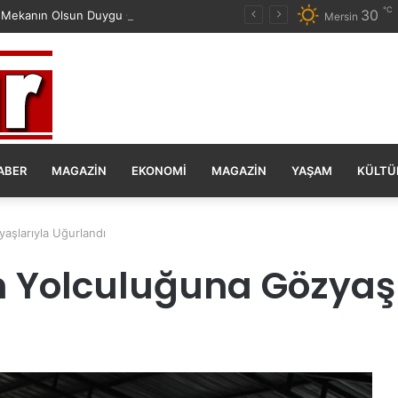
℃
30
 Mekanın Olsun Duygu Öksüz Canova
Mersin
ABER
MAGAZIN
EKONOMI
MAGAZIN
YAŞAM
KÜLTÜ
aşlarıyla Uğurlandı
n Yolculuğuna Gözyaş