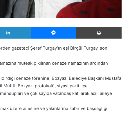
LinkedIn
Messenger
Yazd
erden gazeteci Şeref Turgay’ın eşi Birgül Turgay, son
namazına müteakip kılınan cenaze namazının ardından
ldırdığı cenaze törenine, Bozyazı Belediye Başkanı Mustafa
l Müftü, Bozyazı protokolü, siyasi parti ilçe
n mensupları ve çok sayıda vatandaş katılarak acılı aileye
ak üzere ailesine ve yakınlarına sabır ve başsağlığı