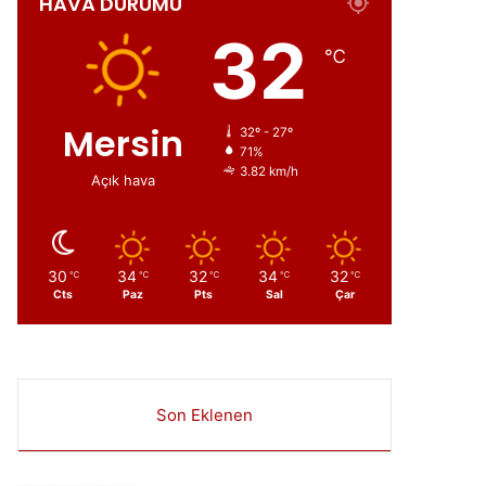
HAVA DURUMU
32
℃
Mersin
32º - 27º
71%
3.82 km/h
Açık hava
30
34
32
34
32
℃
℃
℃
℃
℃
Cts
Paz
Pts
Sal
Çar
Son Eklenen