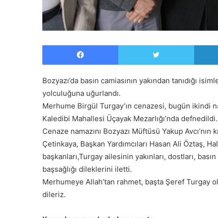
Facebook
Twitter
Bozyazı’da basın camiasının yakından tanıdığı isiml
yolculuğuna uğurlandı.
Merhume Birgül Turgay’ın cenazesi, bugün ikindi 
Kaledibi Mahallesi Üçayak Mezarlığı’nda defnedildi.
Cenaze namazını Bozyazı Müftüsü Yakup Avcı’nın kı
Çetinkaya, Başkan Yardımcıları Hasan Ali Öztaş, Hali
başkanları,Turgay ailesinin yakınları, dostları, bası
başsağlığı dileklerini iletti.
Merhumeye Allah’tan rahmet, başta Şeref Turgay olm
dileriz.