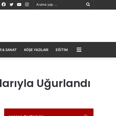
Facebook
Twitter
YouTube
Instagram
Arama
yap
...
MENÜ
R & SANAT
KÖŞE YAZILARI
EĞITIM
larıyla Uğurlandı