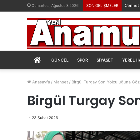
Cennet
Cumartesi, Ağustos 8 2026
SON GELİŞMELER
ANASAYFA
GÜNCEL
SPOR
SIYASET
YEREL H
Anasayfa
/
Manşet
/
Birgül Turgay Son Yolculuğuna Gözy
Birgül Turgay So
23 Şubat 2026