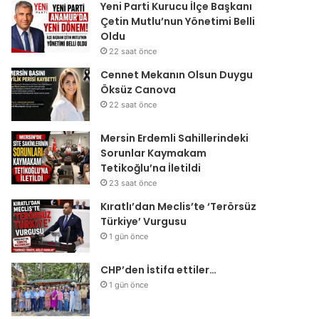
Yeni Parti Kurucu İlçe Başkanı
Çetin Mutlu’nun Yönetimi Belli
Oldu
22 saat önce
ır
Cennet Mekanın Olsun Duygu
Öksüz Canova
22 saat önce
Mersin Erdemli Sahillerindeki
Sorunlar Kaymakam
Tetikoğlu’na İletildi
23 saat önce
Kıratlı’dan Meclis’te ‘Terörsüz
Türkiye’ Vurgusu
1 gün önce
CHP’den İstifa ettiler…
1 gün önce