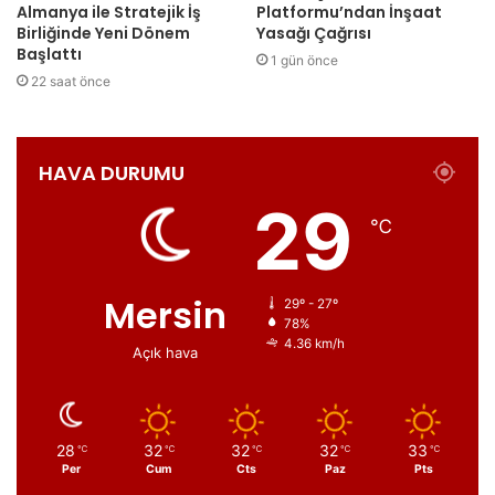
Almanya ile Stratejik İş
Platformu’ndan İnşaat
Birliğinde Yeni Dönem
Yasağı Çağrısı
Başlattı
1 gün önce
22 saat önce
HAVA DURUMU
29
℃
Mersin
29º - 27º
78%
4.36 km/h
Açık hava
28
32
32
32
33
℃
℃
℃
℃
℃
Per
Cum
Cts
Paz
Pts