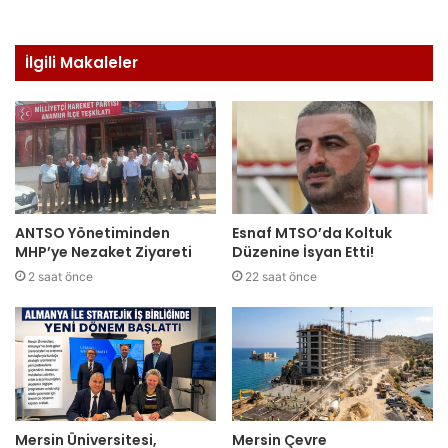
İlgili Makaleler
ANTSO Yönetiminden
Esnaf MTSO’da Koltuk
MHP’ye Nezaket Ziyareti
Düzenine İsyan Etti!
2 saat önce
22 saat önce
Mersin Üniversitesi,
Mersin Çevre