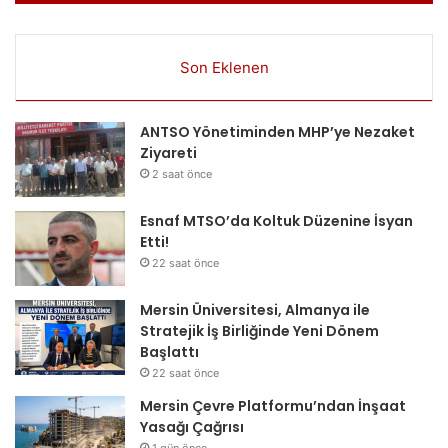
Son Eklenen
ANTSO Yönetiminden MHP’ye Nezaket
Ziyareti
2 saat önce
Esnaf MTSO’da Koltuk Düzenine İsyan
Etti!
22 saat önce
Mersin Üniversitesi, Almanya ile
Stratejik İş Birliğinde Yeni Dönem
Başlattı
22 saat önce
Mersin Çevre Platformu’ndan İnşaat
Yasağı Çağrısı
1 gün önce