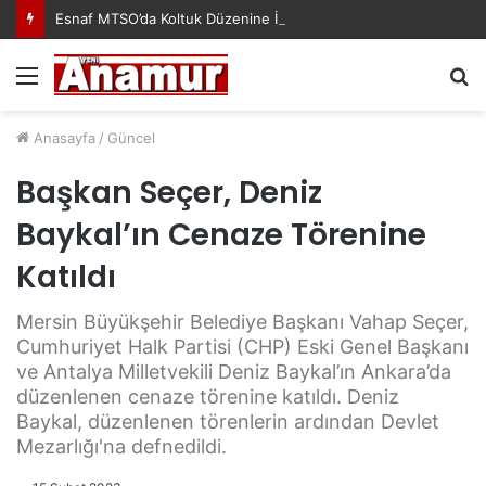
Esnaf MTSO’da Koltuk Düzenine İsyan Etti!
Menü
A
y
...
Anasayfa
/
Güncel
Başkan Seçer, Deniz
Baykal’ın Cenaze Törenine
Katıldı
Mersin Büyükşehir Belediye Başkanı Vahap Seçer,
Cumhuriyet Halk Partisi (CHP) Eski Genel Başkanı
ve Antalya Milletvekili Deniz Baykal’ın Ankara’da
düzenlenen cenaze törenine katıldı. Deniz
Baykal, düzenlenen törenlerin ardından Devlet
Mezarlığı'na defnedildi.