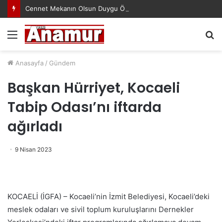
Cennet Mekanın Olsun Duygu Öksüz Canova
Menü
A
y
...
Anasayfa
/
Gündem
Başkan Hürriyet, Kocaeli
Tabip Odası’nı iftarda
ağırladı
9 Nisan 2023
KOCAELİ (İGFA) – Kocaeli’nin İzmit Belediyesi, Kocaeli’deki
meslek odaları ve sivil toplum kuruluşlarını Dernekler