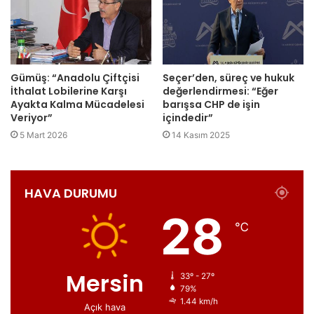
Gümüş: “Anadolu Çiftçisi
Seçer’den, süreç ve hukuk
İthalat Lobilerine Karşı
değerlendirmesi: “Eğer
Ayakta Kalma Mücadelesi
barışsa CHP de işin
Veriyor”
içindedir”
5 Mart 2026
14 Kasım 2025
HAVA DURUMU
28
℃
Mersin
33º - 27º
79%
1.44 km/h
Açık hava