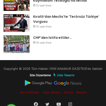
Kaymakam Tetikoğlu’na İletildi
13 saat önce
Kıratlı’dan Meclis’te ‘Terörsüz Türkiye’
Vurgusu
15 saat önce
CHP’den İstifa ettiler…
16 saat önce
Copyright © 2026 Tüm Hakları YENİ ANAMUR GAZETESİ'de Saklıdır
Veri Politikası
Yayın İlkeleri
Künye
İletişim
Facebook
Twitter
YouTube
Instagram