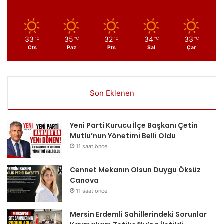
33
35
32
34
33
℃
℃
℃
℃
℃
Cts
Paz
Pts
Sal
Çar
Son Eklenen
Yeni Parti Kurucu İlçe Başkanı Çetin
Mutlu’nun Yönetimi Belli Oldu
11 saat önce
Cennet Mekanın Olsun Duygu Öksüz
Canova
11 saat önce
Mersin Erdemli Sahillerindeki Sorunlar