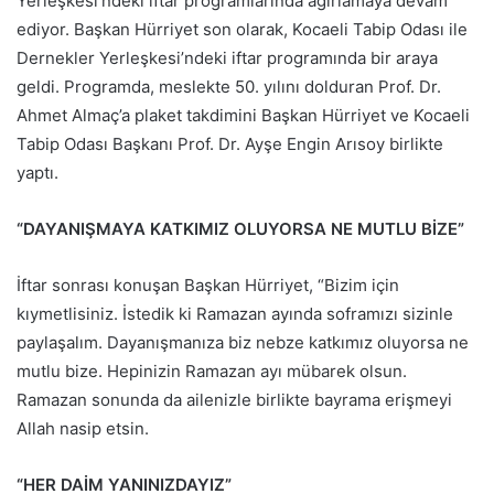
Yerleşkesi’ndeki iftar programlarında ağırlamaya devam
ediyor. Başkan Hürriyet son olarak, Kocaeli Tabip Odası ile
Dernekler Yerleşkesi’ndeki iftar programında bir araya
geldi. Programda, meslekte 50. yılını dolduran Prof. Dr.
Ahmet Almaç’a plaket takdimini Başkan Hürriyet ve Kocaeli
Tabip Odası Başkanı Prof. Dr. Ayşe Engin Arısoy birlikte
yaptı.
“DAYANIŞMAYA KATKIMIZ OLUYORSA NE MUTLU BİZE”
İftar sonrası konuşan Başkan Hürriyet, “Bizim için
kıymetlisiniz. İstedik ki Ramazan ayında soframızı sizinle
paylaşalım. Dayanışmanıza biz nebze katkımız oluyorsa ne
mutlu bize. Hepinizin Ramazan ayı mübarek olsun.
Ramazan sonunda da ailenizle birlikte bayrama erişmeyi
Allah nasip etsin.
“HER DAİM YANINIZDAYIZ”