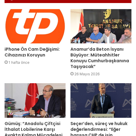
iPhone Ön Cam Değişimi:
Anamur’da Beton İsyanı
Cihazınızı Koruyun
Büyüyor: Müteahhitler
Konuyu Cumhurbaşkanına
1 hafta önce
Taşıyacak”
26 Mayıs 2026
Gümüş: “Anadolu Çiftçisi
Seçer’den, süreç ve hukuk
İthalat Lobilerine Karşı
değerlendirmesi: “Eğer
Ayakta Kalma Mücadelesi
barışsa CHP de işin