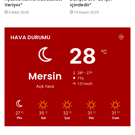
Veriyor”
içindedir”
5 Mart 2026
14 Kasım 2025
HAVA DURUMU
28
℃
Mersin
28º - 27º
71%
1.51 km/h
Açık hava
27
35
32
31
31
℃
℃
℃
℃
℃
Pts
Sal
Çar
Per
Cum