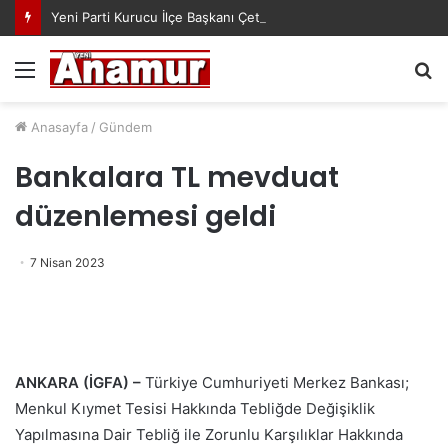
Yeni Parti Kurucu İlçe Başkanı Çetin Mutlu’nun Yönetimi Belli Oldu
Menü
A
y
...
Anasayfa
/
Gündem
Bankalara TL mevduat
düzenlemesi geldi
7 Nisan 2023
ANKARA (İGFA) –
Türkiye Cumhuriyeti Merkez Bankası;
Menkul Kıymet Tesisi Hakkında Tebliğde Değişiklik
Yapılmasına Dair Tebliğ ile Zorunlu Karşılıklar Hakkında