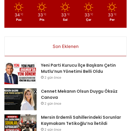
34
33
33
33
33
℃
℃
℃
℃
℃
Paz
Pts
Sal
Çar
Per
Son Eklenen
Yeni Parti Kurucu İlçe Başkanı Çetin
Mutlu’nun Yönetimi Belli Oldu
2 gün önce
Cennet Mekanın Olsun Duygu Öksüz
Canova
2 gün önce
Mersin Erdemli Sahillerindeki Sorunlar
Kaymakam Tetikoğlu’na İletildi
2 gün önce