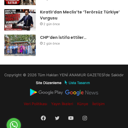
Kıratlı’dan Meclis’te ‘Terörsüz Türkiye’
Vurgusu
2 gün önce
CHP’den İstifa ettiler…
2 gün önce
Copyright © 2026 Tüm Hakları YENİ ANAMUR GAZETESİ'de Saklıdır
Veri Politikası
Yayın İlkeleri
Künye
İletişim
Facebook
Twitter
YouTube
Instagram