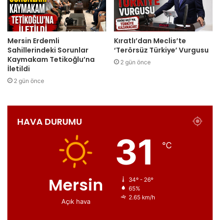
Mersin Erdemli
Kıratlı’dan Meclis’te
Sahillerindeki Sorunlar
‘Terörsüz Türkiye’ Vurgusu
Kaymakam Tetikoğlu’na
2 gün önce
İletildi
2 gün önce
HAVA DURUMU
31
℃
Mersin
34º - 26º
65%
2.65 km/h
Açık hava