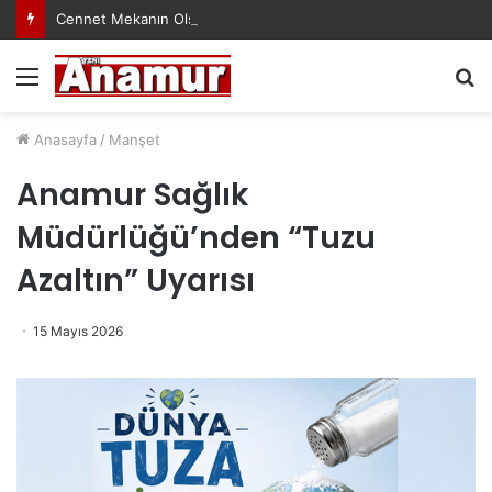
Cennet Mekanın Olsun Duygu Öksüz Canova
Menü
A
y
...
Anasayfa
/
Manşet
Anamur Sağlık
Müdürlüğü’nden “Tuzu
Azaltın” Uyarısı
15 Mayıs 2026