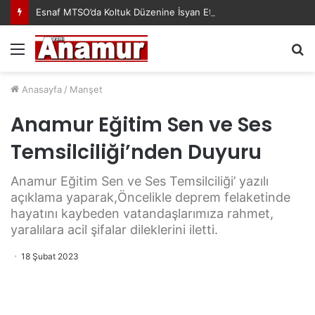
Esnaf MTSO’da Koltuk Düzenine İsyan Etti!
Menü
A
y
...
Anasayfa
/
Manşet
Anamur Eğitim Sen ve Ses
Temsilciliği’nden Duyuru
Anamur Eğitim Sen ve Ses Temsilciliği’ yazılı
açıklama yaparak,Öncelikle deprem felaketinde
hayatını kaybeden vatandaşlarımıza rahmet,
yaralılara acil şifalar dileklerini iletti.
18 Şubat 2023