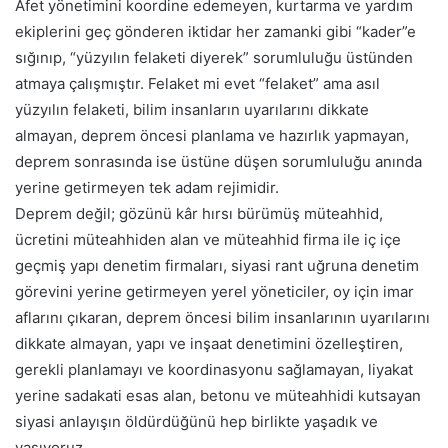
Afet yönetimini koordine edemeyen, kurtarma ve yardım
ekiplerini geç gönderen iktidar her zamanki gibi “kader”e
sığınıp, “yüzyılın felaketi diyerek” sorumluluğu üstünden
atmaya çalışmıştır. Felaket mi evet “felaket” ama asıl
yüzyılın felaketi, bilim insanların uyarılarını dikkate
almayan, deprem öncesi planlama ve hazırlık yapmayan,
deprem sonrasında ise üstüne düşen sorumluluğu anında
yerine getirmeyen tek adam rejimidir.
Deprem değil; gözünü kâr hırsı bürümüş müteahhid,
ücretini müteahhiden alan ve müteahhid firma ile iç içe
geçmiş yapı denetim firmaları, siyasi rant uğruna denetim
görevini yerine getirmeyen yerel yöneticiler, oy için imar
aflarını çıkaran, deprem öncesi bilim insanlarının uyarılarını
dikkate almayan, yapı ve inşaat denetimini özelleştiren,
gerekli planlamayı ve koordinasyonu sağlamayan, liyakat
yerine sadakati esas alan, betonu ve müteahhidi kutsayan
siyasi anlayışın öldürdüğünü hep birlikte yaşadık ve
yaşıyoruz.