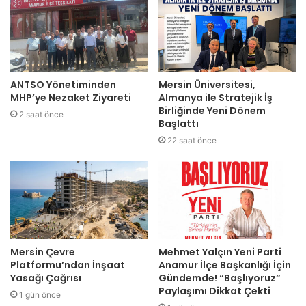
ANTSO Yönetiminden
Mersin Üniversitesi,
MHP’ye Nezaket Ziyareti
Almanya ile Stratejik İş
Birliğinde Yeni Dönem
2 saat önce
Başlattı
22 saat önce
Mersin Çevre
Mehmet Yalçın Yeni Parti
Platformu’ndan İnşaat
Anamur İlçe Başkanlığı İçin
Yasağı Çağrısı
Gündemde! “Başlıyoruz”
Paylaşımı Dikkat Çekti
1 gün önce