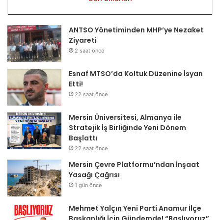
ANTSO Yönetiminden MHP’ye Nezaket
Ziyareti
2 saat önce
Esnaf MTSO’da Koltuk Düzenine İsyan
Etti!
22 saat önce
Mersin Üniversitesi, Almanya ile
Stratejik İş Birliğinde Yeni Dönem
Başlattı
22 saat önce
Mersin Çevre Platformu’ndan İnşaat
Yasağı Çağrısı
1 gün önce
Mehmet Yalçın Yeni Parti Anamur İlçe
Başkanlığı İçin Gündemde! “Başlıyoruz”