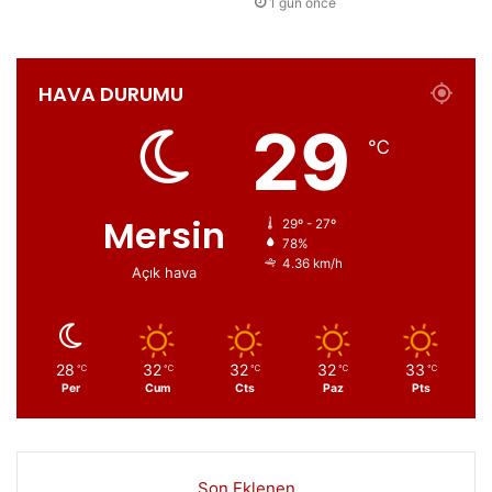
1 gün önce
HAVA DURUMU
29
℃
Mersin
29º - 27º
78%
4.36 km/h
Açık hava
28
32
32
32
33
℃
℃
℃
℃
℃
Per
Cum
Cts
Paz
Pts
Son Eklenen