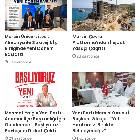
Mersin Üniversitesi,
Mersin Çevre
Almanya ile Stratejik İş
Platformu’ndan İnşaat
Birliğinde Yeni Dönem
Yasağı Çağrısı
Başlattı
23 saat önce
13 saat önce
Mehmet Yalçın Yeni Parti
Yeni Parti Mersin Kurucu İl
Anamur İlçe Başkanlığı İçin
Başkanı Gökçel: “Yol
Gündemde! “Başlıyoruz”
Haritamızı Birlikte
Paylaşımı Dikkat Çekti
Belirleyeceğiz”
23 saat önce
1 gün önce