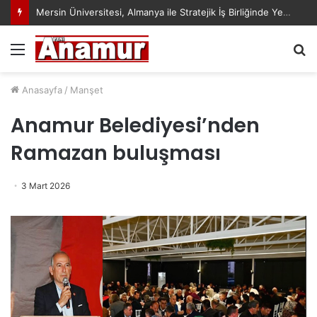
Mersin Üniversitesi, Almanya ile Stratejik İş Birliğinde Yeni Dönem Başlattı
Menü
A
y
...
Anasayfa
/
Manşet
Anamur Belediyesi’nden
Ramazan buluşması
3 Mart 2026