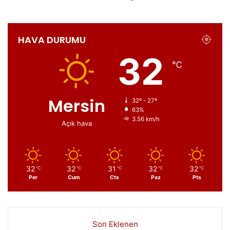
HAVA DURUMU
32
℃
Mersin
32º - 27º
63%
3.56 km/h
Açık hava
32
32
31
32
32
℃
℃
℃
℃
℃
Per
Cum
Cts
Paz
Pts
Son Eklenen