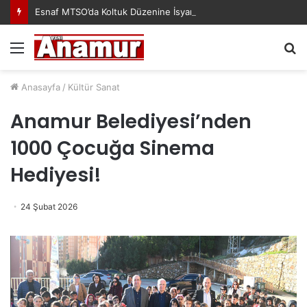
Esnaf MTSO’da Koltuk Düzenine İsyan Etti!
Menü
A
y
...
Anasayfa
/
Kültür Sanat
Anamur Belediyesi’nden
1000 Çocuğa Sinema
Hediyesi!
24 Şubat 2026