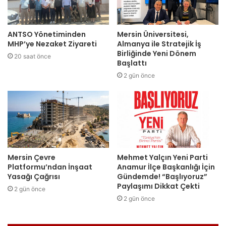
ANTSO Yönetiminden
Mersin Üniversitesi,
MHP’ye Nezaket Ziyareti
Almanya ile Stratejik İş
Birliğinde Yeni Dönem
20 saat önce
Başlattı
2 gün önce
Mersin Çevre
Mehmet Yalçın Yeni Parti
Platformu’ndan İnşaat
Anamur İlçe Başkanlığı İçin
Yasağı Çağrısı
Gündemde! “Başlıyoruz”
Paylaşımı Dikkat Çekti
2 gün önce
2 gün önce