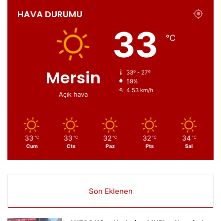
HAVA DURUMU
33
℃
Mersin
33º - 27º
59%
4.53 km/h
Açık hava
33
33
32
32
34
℃
℃
℃
℃
℃
Cum
Cts
Paz
Pts
Sal
Son Eklenen