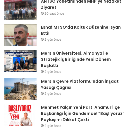
ANTSO Yönetiminden MHP’ye Nezaket
Ziyareti
20 saat önce
Esnaf MTSO’da Koltuk Düzenine İsyan
Etti!
2 gün önce
Mersin Üniversitesi, Almanya ile
Stratejik İş Birliğinde Yeni Dönem
Başlattı
2 gün önce
Mersin Çevre Platformu’ndan İnşaat
Yasağı Çağrısı
2 gün önce
Mehmet Yalçın Yeni Parti Anamur İlçe
Başkanlığı İçin Gündemde! “Başlıyoruz”
Paylaşımı Dikkat Çekti
2 gün önce