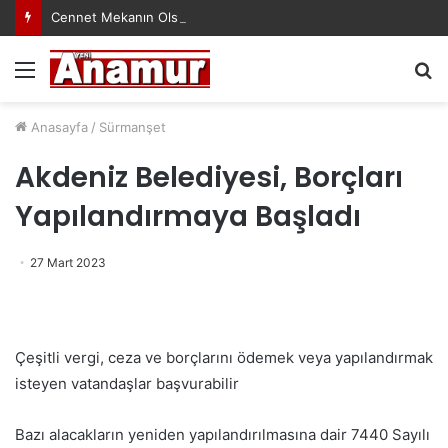
Cennet Mekanın Olsun Duygu Öksüz Canova
Menü
A
y
...
Anasayfa
/
Sürmanşet
Akdeniz Belediyesi, Borçları
Yapılandırmaya Başladı
27 Mart 2023
Çeşitli vergi, ceza ve borçlarını ödemek veya yapılandırmak
isteyen vatandaşlar başvurabilir
Bazı alacakların yeniden yapılandırılmasına dair 7440 Sayılı