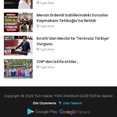
1 gün önce
Mersin Erdemli Sahillerindeki Sorunlar
Kaymakam Tetikoğlu’na İletildi
1 gün önce
Kıratlı’dan Meclis’te ‘Terörsüz Türkiye’
Vurgusu
1 gün önce
CHP’den İstifa ettiler…
1 gün önce
Copyright © 2026 Tüm Hakları YENİ ANAMUR GAZETESİ'de Saklıdır