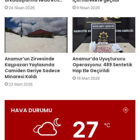
arkadaşlarına veda etti…
için harekete geçildi
24 Nisan 2026
9 Nisan 2026
Anamur’un Zirvesinde
Anamur’da Uyuşturucu
Kaşpazarı Yaylasında
Operasyonu: 489 Sentetik
Camiden Geriye Sadece
Hap Ele Geçirildi
Minaresi Kaldı
16 Mart 2026
23 Mart 2026
HAVA DURUMU
27
℃