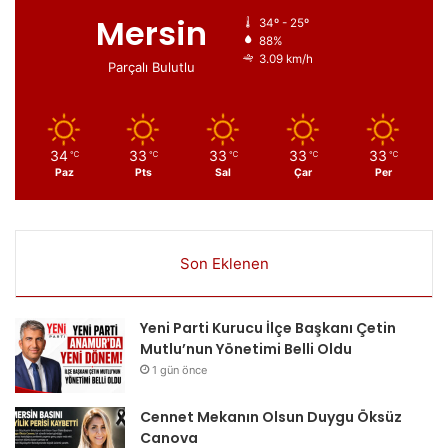
Mersin
34º - 25º
88%
3.09 km/h
Parçalı Bulutlu
34
33
33
33
33
℃
℃
℃
℃
℃
Paz
Pts
Sal
Çar
Per
Son Eklenen
Yeni Parti Kurucu İlçe Başkanı Çetin
Mutlu’nun Yönetimi Belli Oldu
1 gün önce
Cennet Mekanın Olsun Duygu Öksüz
Canova