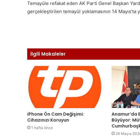
Temayüle refakat eden AK Parti Genel Başkan Yardım
gerçekleştirilen temayül yoklamasının 14 Mayıs’ta 
İlgili Makaleler
iPhone Ön Cam Değişimi:
Anamur’da B
Cihazınızı Koruyun
Büyüyor: Mü
Cumhurbaşk
1 hafta önce
26 Mayıs 202