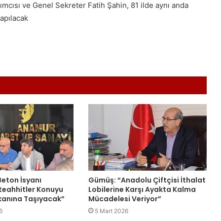
cısı ve Genel Sekreter Fatih Şahin, 81 ilde aynı anda
yapılacak
eton İsyanı
Gümüş: “Anadolu Çiftçisi İthalat
teahhitler Konuyu
Lobilerine Karşı Ayakta Kalma
anına Taşıyacak”
Mücadelesi Veriyor”
6
5 Mart 2026