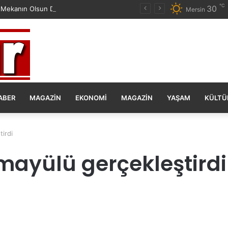
℃
30
 Mekanın Olsun Duygu Öksüz Canova
Mersin
ABER
MAGAZIN
EKONOMI
MAGAZIN
YAŞAM
KÜLTÜ
irdi
mayülü gerçekleştirdi