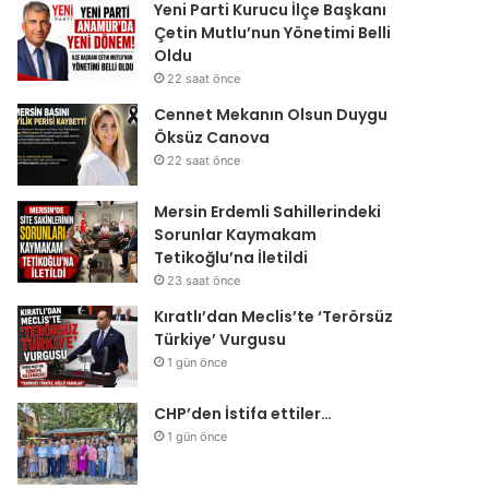
Yeni Parti Kurucu İlçe Başkanı
Çetin Mutlu’nun Yönetimi Belli
Oldu
22 saat önce
Cennet Mekanın Olsun Duygu
Öksüz Canova
22 saat önce
Mersin Erdemli Sahillerindeki
Sorunlar Kaymakam
Tetikoğlu’na İletildi
23 saat önce
Kıratlı’dan Meclis’te ‘Terörsüz
Türkiye’ Vurgusu
1 gün önce
CHP’den İstifa ettiler…
1 gün önce