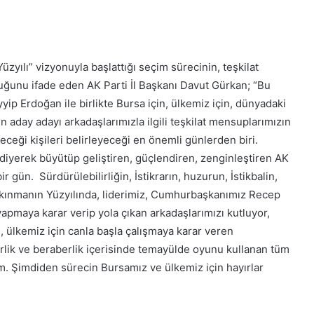
yılı” vizyonuyla başlattığı seçim sürecinin, teşkilat
duğunu ifade eden AK Parti İl Başkanı Davut Gürkan; “Bu
p Erdoğan ile birlikte Bursa için, ülkemiz için, dünyadaki
 aday adayı arkadaşlarımızla ilgili teşkilat mensuplarımızın
ceği kişileri belirleyeceği en önemli günlerden biri.
 diyerek büyütüp geliştiren, güçlendiren, zenginleştiren AK
r gün. Sürdürülebilirliğin, İstikrarın, huzurun, İstikbalin,
alkınmanın Yüzyılında, liderimiz, Cumhurbaşkanımız Recep
apmaya karar verip yola çıkan arkadaşlarımızı kutluyor,
, ülkemiz için canla başla çalışmaya karar veren
irlik ve beraberlik içerisinde temayülde oyunu kullanan tüm
um. Şimdiden sürecin Bursamız ve ülkemiz için hayırlar