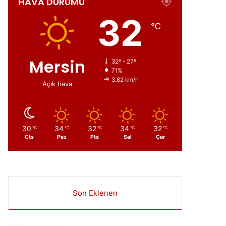
HAVA DURUMU
ır
32
℃
Mersin
32º - 27º
71%
3.82 km/h
Açık hava
30
34
32
34
32
℃
℃
℃
℃
℃
Cts
Paz
Pts
Sal
Çar
Son Eklenen