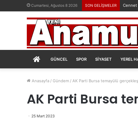
Cennet
Cumartesi, Ağustos 8 2026
SON GELİŞMELER
ANASAYFA
GÜNCEL
SPOR
SIYASET
YEREL H
Anasayfa
/
Gündem
/
AK Parti Bursa temayülü gerçekleşt
AK Parti Bursa te
25 Mart 2023