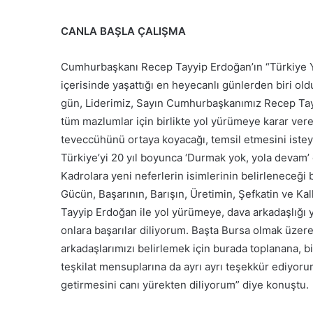
CANLA BAŞLA ÇALIŞMA
Cumhurbaşkanı Recep Tayyip Erdoğan’ın “Türkiye Yüz
içerisinde yaşattığı en heyecanlı günlerden biri ol
gün, Liderimiz, Sayın Cumhurbaşkanımız Recep Tayyi
tüm mazlumlar için birlikte yol yürümeye karar veren
teveccühünü ortaya koyacağı, temsil etmesini isteye
Türkiye’yi 20 yıl boyunca ‘Durmak yok, yola devam’
Kadrolara yeni neferlerin isimlerinin belirleneceği bi
Gücün, Başarının, Barışın, Üretimin, Şefkatin ve K
Tayyip Erdoğan ile yol yürümeye, dava arkadaşlığı y
onlara başarılar diliyorum. Başta Bursa olmak üzere
arkadaşlarımızı belirlemek için burada toplanana, b
teşkilat mensuplarına da ayrı ayrı teşekkür ediyor
getirmesini canı yürekten diliyorum” diye konuştu.