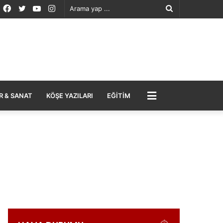
Facebook
Twitter
YouTube
Instagram
Arama
yap
...
MENÜ
R & SANAT
KÖŞE YAZILARI
EĞITIM