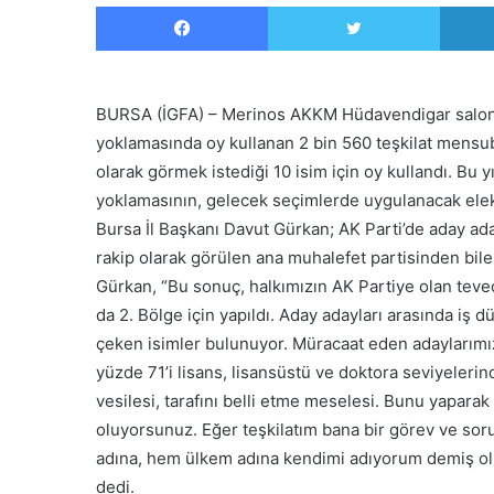
Facebook
Twitter
BURSA (İGFA) – Merinos AKKM Hüdavendigar salonun
yoklamasında oy kullanan 2 bin 560 teşkilat mensubu
olarak görmek istediği 10 isim için oy kullandı. Bu y
yoklamasının, gelecek seçimlerde uygulanacak elek
Bursa İl Başkanı Davut Gürkan; AK Parti’de aday ada
rakip olarak görülen ana muhalefet partisinden bile 
Gürkan, “Bu sonuç, halkımızın AK Partiye olan teve
da 2. Bölge için yapıldı. Aday adayları arasında iş 
çeken isimler bulunuyor. Müracaat eden adaylarımızın
yüzde 71’i lisans, lisansüstü ve doktora seviyelerin
vesilesi, tarafını belli etme meselesi. Bunu yaparak 
oluyorsunuz. Eğer teşkilatım bana bir görev ve so
adına, hem ülkem adına kendimi adıyorum demiş olu
dedi.