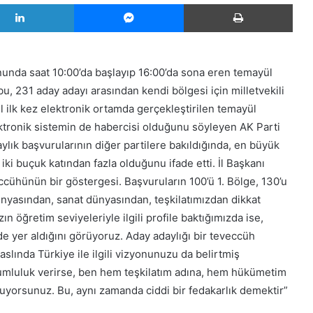
LinkedIn
Messenger
Yazd
da saat 10:00’da başlayıp 16:00’da sona eren temayül
, 231 aday adayı arasından kendi bölgesi için milletvekili
ıl ilk kez elektronik ortamda gerçekleştirilen temayül
tronik sistemin de habercisi olduğunu söyleyen AK Parti
ylık başvurularının diğer partilere bakıldığında, en büyük
iki buçuk katından fazla olduğunu ifade etti. İl Başkanı
ccühünün bir göstergesi. Başvuruların 100’ü 1. Bölge, 130’u
dünyasından, sanat dünyasından, teşkilatımızdan dikkat
 öğretim seviyeleriyle ilgili profile baktığımızda ise,
de yer aldığını görüyoruz. Aday adaylığı bir teveccüh
aslında Türkiye ile ilgili vizyonunuzu da belirtmiş
rumluluk verirse, ben hem teşkilatım adına, hem hükümetim
yorsunuz. Bu, aynı zamanda ciddi bir fedakarlık demektir”