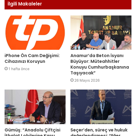
İlgili Makaleler
iPhone Ön Cam Değişimi:
Anamur’da Beton İsyanı
Cihazınızı Koruyun
Büyüyor: Müteahhitler
Konuyu Cumhurbaşkanına
1 hafta önce
Taşıyacak”
26 Mayıs 2026
Gümüş: “Anadolu Çiftçisi
Seçer’den, süreç ve hukuk
İthalat Lobilerine Karşı
değerlendirmesi: “Eğer