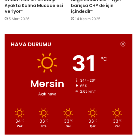
Ayakta Kalma Mücadelesi
barışsa CHP de işin
Veriyor”
içindedir”
5 Mart 2026
14 Kasım 2025
HAVA DURUMU
31
℃
Mersin
34º - 26º
65%
2.65 km/h
Açık hava
34
33
33
33
33
℃
℃
℃
℃
℃
Paz
Pts
Sal
Çar
Per