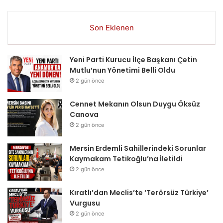
Son Eklenen
Yeni Parti Kurucu İlçe Başkanı Çetin
Mutlu’nun Yönetimi Belli Oldu
2 gün önce
Cennet Mekanın Olsun Duygu Öksüz
Canova
2 gün önce
Mersin Erdemli Sahillerindeki Sorunlar
Kaymakam Tetikoğlu’na İletildi
2 gün önce
Kıratlı’dan Meclis’te ‘Terörsüz Türkiye’
Vurgusu
2 gün önce