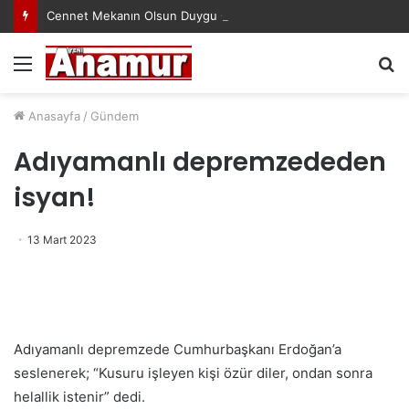
Cennet Mekanın Olsun Duygu Öksüz Canova
Menü
A
y
...
Anasayfa
/
Gündem
Adıyamanlı depremzededen
isyan!
13 Mart 2023
Adıyamanlı depremzede Cumhurbaşkanı Erdoğan’a
seslenerek; “Kusuru işleyen kişi özür diler, ondan sonra
helallik istenir” dedi.