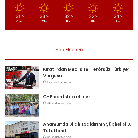
31
33
32
32
34
℃
℃
℃
℃
℃
Cum
Cts
Paz
Pts
Sal
Son Eklenen
Kıratlı’dan Meclis’te ‘Terörsüz Türkiye’
Vurgusu
12 dakika önce
CHP’den İstifa ettiler…
46 dakika önce
Anamur’da Silahlı Saldırının Şüphelisi B.İ
Tutuklandı
49 dakika önce