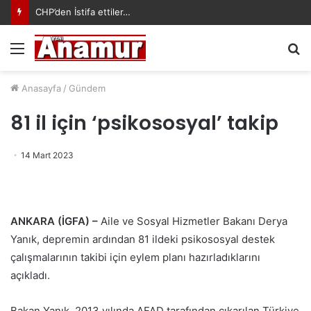
CHP’den İstifa ettiler…
Menü
A
y
...
Anasayfa
/
Gündem
81 il için ‘psikososyal’ takip
14 Mart 2023
ANKARA (İGFA) –
Aile ve Sosyal Hizmetler Bakanı Derya
Yanık, depremin ardından 81 ildeki psikososyal destek
çalışmalarının takibi için eylem planı hazırladıklarını
açıkladı.
Bakan Yanık, 2013 yılında AFAD tarafından çıkarılan Türkiye