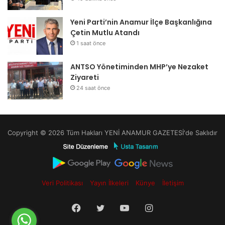
Yeni Parti’nin Anamur İlçe Başkanlığına
Çetin Mutlu Atandı
1 saat önce
ANTSO Yönetiminden MHP’ye Nezaket
Ziyareti
24 saat önce
Copyright © 2026 Tüm Hakları YENİ ANAMUR GAZETESİ'de Saklıdır
Veri Politikası
Yayın İlkeleri
Künye
İletişim
Facebook
Twitter
YouTube
Instagram