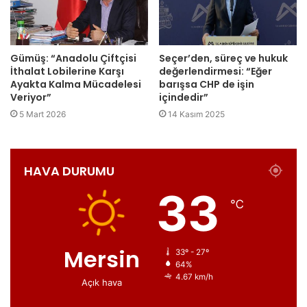
Gümüş: “Anadolu Çiftçisi
Seçer’den, süreç ve hukuk
İthalat Lobilerine Karşı
değerlendirmesi: “Eğer
Ayakta Kalma Mücadelesi
barışsa CHP de işin
Veriyor”
içindedir”
5 Mart 2026
14 Kasım 2025
HAVA DURUMU
33
℃
Mersin
33º - 27º
64%
4.67 km/h
Açık hava