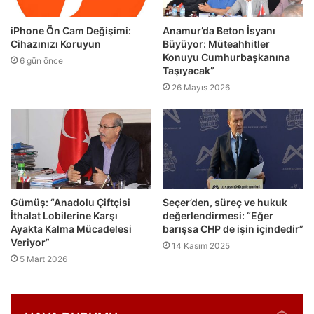
iPhone Ön Cam Değişimi:
Anamur’da Beton İsyanı
Cihazınızı Koruyun
Büyüyor: Müteahhitler
Konuyu Cumhurbaşkanına
6 gün önce
Taşıyacak”
26 Mayıs 2026
Gümüş: “Anadolu Çiftçisi
Seçer’den, süreç ve hukuk
İthalat Lobilerine Karşı
değerlendirmesi: “Eğer
Ayakta Kalma Mücadelesi
barışsa CHP de işin içindedir”
Veriyor”
14 Kasım 2025
5 Mart 2026