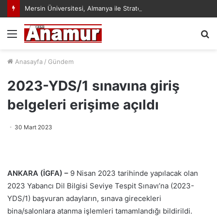
Mersin Üniversitesi, Almanya ile Stratejik İş Birliğinde Yeni Dönem Başlattı
Menü
A
y
...
Anasayfa
/
Gündem
2023-YDS/1 sınavına giriş
belgeleri erişime açıldı
30 Mart 2023
ANKARA (İGFA) –
9 Nisan 2023 tarihinde yapılacak olan
2023 Yabancı Dil Bilgisi Seviye Tespit Sınavı’na (2023-
YDS/1) başvuran adayların, sınava girecekleri
bina/salonlara atanma işlemleri tamamlandığı bildirildi.