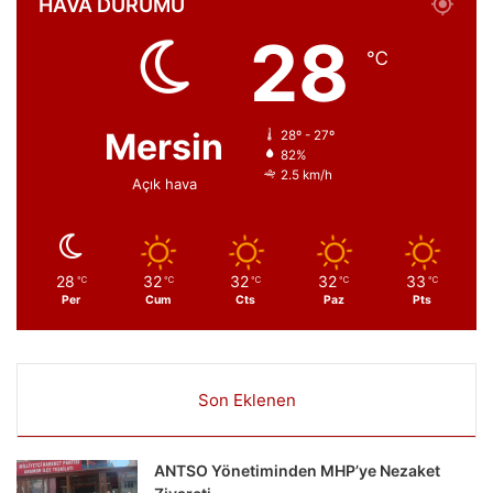
HAVA DURUMU
28
℃
Mersin
28º - 27º
82%
2.5 km/h
Açık hava
28
32
32
32
33
℃
℃
℃
℃
℃
Per
Cum
Cts
Paz
Pts
Son Eklenen
ANTSO Yönetiminden MHP’ye Nezaket