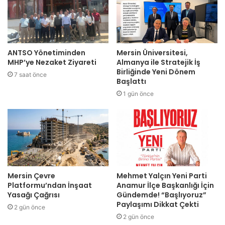
ANTSO Yönetiminden
Mersin Üniversitesi,
MHP’ye Nezaket Ziyareti
Almanya ile Stratejik İş
Birliğinde Yeni Dönem
7 saat önce
Başlattı
1 gün önce
Mersin Çevre
Mehmet Yalçın Yeni Parti
Platformu’ndan İnşaat
Anamur İlçe Başkanlığı İçin
Yasağı Çağrısı
Gündemde! “Başlıyoruz”
Paylaşımı Dikkat Çekti
2 gün önce
2 gün önce