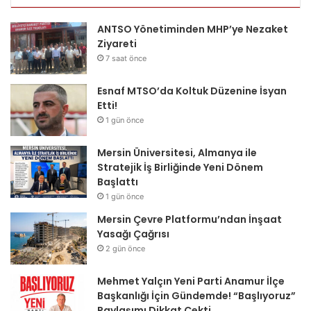
ANTSO Yönetiminden MHP’ye Nezaket
Ziyareti
7 saat önce
Esnaf MTSO’da Koltuk Düzenine İsyan
Etti!
1 gün önce
Mersin Üniversitesi, Almanya ile
Stratejik İş Birliğinde Yeni Dönem
Başlattı
1 gün önce
Mersin Çevre Platformu’ndan İnşaat
Yasağı Çağrısı
2 gün önce
Mehmet Yalçın Yeni Parti Anamur İlçe
Başkanlığı İçin Gündemde! “Başlıyoruz”
Paylaşımı Dikkat Çekti