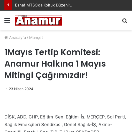
Esnaf MTSO’da Koltuk Düzenine İsyan Etti!
Menü
A
y
...
Anasayfa
/
Manşet
1Mayıs Tertip Komitesi:
Anamur Halkına 1 Mayıs
Mitingi Çağrımızdır!
23 Nisan 2024
DİSK, ADD, CHP, Eğitim-Sen, Eğitim-İş, MERÇEP, Sol Parti,
Sağlık Emekçileri Sendikası, Genel Sağlık-İŞ, Akine-