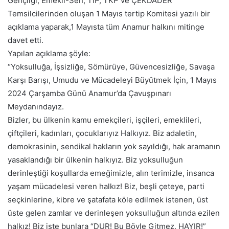
Gençliği, Emekli-Sen, TİP, TKP ve ÇEKDADER
Temsilcilerinden oluşan 1 Mayıs tertip Komitesi yazılı bir
açıklama yaparak,1 Mayısta tüm Anamur halkını mitinge
davet etti.
Yapılan açıklama şöyle:
“Yoksulluğa, İşsizliğe, Sömürüye, Güvencesizliğe, Savaşa
Karşı Barışı, Umudu ve Mücadeleyi Büyütmek İçin, 1 Mayıs
2024 Çarşamba Günü Anamur’da Çavuşpınarı
Meydanındayız.
Bizler, bu ülkenin kamu emekçileri, işçileri, emeklileri,
çiftçileri, kadınları, çocuklarıyız Halkıyız. Biz adaletin,
demokrasinin, sendikal hakların yok sayıldığı, hak aramanın
yasaklandığı bir ülkenin halkıyız. Biz yoksulluğun
derinleştiği koşullarda emeğimizle, alın terimizle, insanca
yaşam mücadelesi veren halkız! Biz, beşli çeteye, parti
seçkinlerine, kibre ve şatafata köle edilmek istenen, üst
üste gelen zamlar ve derinleşen yoksulluğun altında ezilen
halkız! Biz işte bunlara “DUR! Bu Böyle Gitmez, HAYIR!”