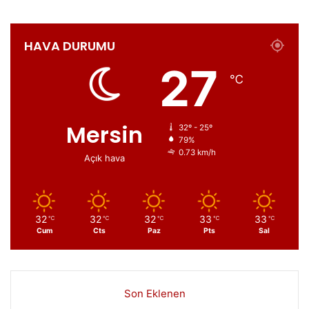
HAVA DURUMU
27
℃
Mersin
32º - 25º
79%
0.73 km/h
Açık hava
32
32
32
33
33
℃
℃
℃
℃
℃
Cum
Cts
Paz
Pts
Sal
Son Eklenen